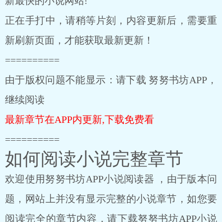
新最快的小说网站!
正在手打中，请稍等片刻，内容更新后，需要重
新刷新页面，才能获取最新更新！
==========
由于版权问题不能显示：请下载 努努书坊APP，
继续阅读
最新章节在APP内更新,下载免费看
==========
如何阅读小说完整章节
欢迎使用努努书坊APP小说阅读器 ，由于版本问
题，网站上并没有显示完整的小说章节，如您要
阅读完全的章节内容，请下载努努书坊APP小说