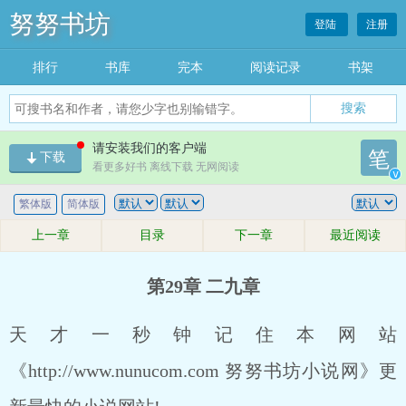
努努书坊
登陆
注册
排行
书库
完本
阅读记录
书架
搜索
请安装我们的客户端
笔
下载
看更多好书 离线下载 无网阅读
v
繁体版
简体版
上一章
目录
下一章
最近阅读
第29章 二九章
天才一秒钟记住本网站
《http://www.nunucom.com 努努书坊小说网》更