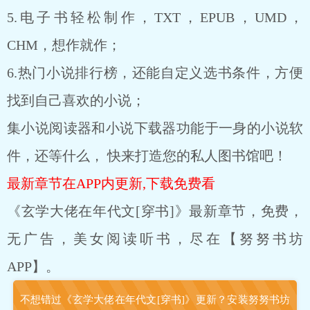
5.电子书轻松制作，TXT，EPUB，UMD，
CHM，想作就作；
6.热门小说排行榜，还能自定义选书条件，方便
找到自己喜欢的小说；
集小说阅读器和小说下载器功能于一身的小说软
件，还等什么， 快来打造您的私人图书馆吧！
最新章节在APP内更新,下载免费看
《玄学大佬在年代文[穿书]》最新章节，免费，
无广告，美女阅读听书，尽在【努努书坊
APP】。
不想错过《玄学大佬在年代文[穿书]》更新？安装努努书坊