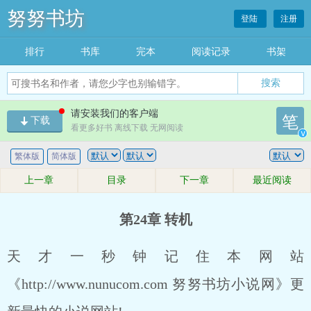
努努书坊
登陆
注册
排行
书库
完本
阅读记录
书架
搜索
请安装我们的客户端
笔
下载
看更多好书 离线下载 无网阅读
v
繁体版
简体版
上一章
目录
下一章
最近阅读
第24章 转机
天才一秒钟记住本网站
《http://www.nunucom.com 努努书坊小说网》更