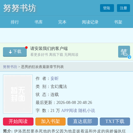
努努书坊
登陆
注册
排行
书库
完本
阅读记录
书架
请安装我们的客户端
笔
下载
看更多好书 离线下载 无网阅读
v
努努书坊
> 恶男的狂欢夜最新章节列表
作 者：
妄昕
类 别：玄幻魔法
状 态：连载
最后更新：2026-08-08 20:48:26
字 数：
21 万
APP阅读
随机
小
说
开始阅读
加入书架
直达底部
TXT下载
简介:
伊洛恩想要杀死他的养父因为他是披着温和外皮的病娇偏执狂