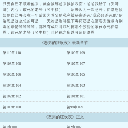
只要自己不顺着他来，就会被绑起来挨抽表面：爸爸我错了（哭唧
唧）内心：该死的老登（竖中指） 后来因为一次意外，伊洛恩预
知到自己将会在一年后因为养父的私利被秘密杀死“我必须杀死他”伊
洛恩是这么想的可是……无论是咖啡里下毒药还是在酒窖安置带有剧
毒的暗箭等等等等，都没有成功将菲约德那个狡猾的家伙杀死伊洛
恩：该死的老登（竖中指）菲约德之所以收留伊洛恩
《恶男的狂欢夜》最新章节
第110章 110
第109章 109
第108章 108
第107章 107
第106章 106
第105章 105
第104章 104
第103章 103
第102章 102
第101章 101
第100章 100
第99章 099
《恶男的狂欢夜》正文
第1章 001
第2章 002