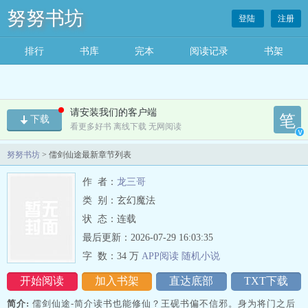
努努书坊
登陆
注册
排行
书库
完本
阅读记录
书架
请安装我们的客户端
笔
下载
看更多好书 离线下载 无网阅读
v
努努书坊
> 儒剑仙途最新章节列表
作 者：
龙三哥
类 别：玄幻魔法
状 态：连载
最后更新：2026-07-29 16:03:35
字 数：
34 万
APP阅读
随机
小
说
开始阅读
加入书架
直达底部
TXT下载
简介:
儒剑仙途-简介读书也能修仙？王砚书偏不信邪。身为将门之后