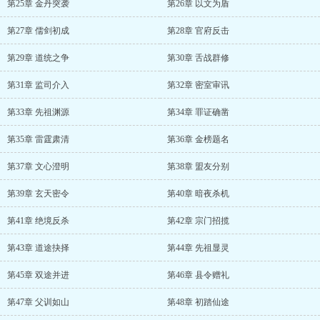
第25章 金丹突袭
第26章 以文为盾
第27章 儒剑初成
第28章 官府反击
第29章 道统之争
第30章 舌战群修
第31章 监司介入
第32章 密室审讯
第33章 先祖渊源
第34章 罪证确凿
第35章 雷霆肃清
第36章 金榜题名
第37章 文心澄明
第38章 盟友分别
第39章 玄天密令
第40章 暗夜杀机
第41章 绝境反杀
第42章 宗门招揽
第43章 道途抉择
第44章 先祖显灵
第45章 双途并进
第46章 县令赠礼
第47章 父训如山
第48章 初踏仙途