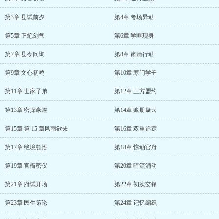
第3章 县试前夕
第4章 考场异动
第5章 正笔剑气
第6章 学匪现身
第7章 县令问询
第8章 肃清行动
第9章 文心初鸣
第10章 寒门学子
第11章 世家子弟
第12章 三方盟约
第13章 密探豪族
第14章 账册疑云
第15章 第 15 章风雨欲来
第16章 双重追踪
第17章 绝境顿悟
第18章 惊动官府
第19章 官衙密仪
第20章 暗流涌动
第21章 府试开场
第22章 初次交锋
第23章 民生策论
第24章 记忆编织