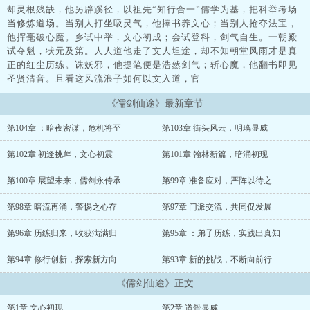
却灵根残缺，他另辟蹊径，以祖先“知行合一”儒学为基，把科举考场
当修炼道场。当别人打坐吸灵气，他捧书养文心；当别人抢夺法宝，
他挥毫破心魔。乡试中举，文心初成；会试登科，剑气自生。一朝殿
试夺魁，状元及第。人人道他走了文人坦途，却不知朝堂风雨才是真
正的红尘历练。诛妖邪，他提笔便是浩然剑气；斩心魔，他翻书即见
圣贤清音。且看这风流浪子如何以文入道，官
《儒剑仙途》最新章节
第104章 ：暗夜密谋，危机将至
第103章 街头风云，明璃显威
第102章 初逢挑衅，文心初震
第101章 翰林新篇，暗涌初现
第100章 展望未来，儒剑永传承
第99章 准备应对，严阵以待之
第98章 暗流再涌，警惕之心存
第97章 门派交流，共同促发展
第96章 历练归来，收获满满归
第95章 ：弟子历练，实践出真知
第94章 修行创新，探索新方向
第93章 新的挑战，不断向前行
《儒剑仙途》正文
第1章 文心初现
第2章 道骨显威