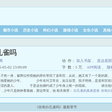
都市小说
历史小说
科幻小说
游戏小说
女生小说
其他
孔雀吗
两
动 作：
加入书架
、
直达底部
5-02 23:09:09
字 数：
5 万
、
APP阅读
、
随
，孑然一身，被两位怜惜她的师长带回了道和宫，从此，她又有了一个新的家
及独爱她的少年。 少年名叫卫常在，如玉似雪、惊才绝艳，是道和宫前途
滞涩的废人。 于是这份婚约成了少年身上唯一的瑕疵。 谈论他们
时，少年只是静静看着她，唇边带笑，他 相关推荐：
白孔雀的真身是谁
你有白
阅读
你有白孔雀吗原名
你有白孔雀吗欠金三两小说txt
你有白孔雀吗欠金三两
吗欠两三金txt
你有白孔雀吗晋江文学城手机版
你有白孔雀吗欠两三金结局
两
你有白孔雀吗小说分卷阅读
你有白孔雀吗欠金三两小说全文阅读
你有白孔
《你有白孔雀吗》最新章节
雀吗网盘提取密码
你有白孔雀吗百度网盘提取码
你有白孔雀吗欠两三金番外