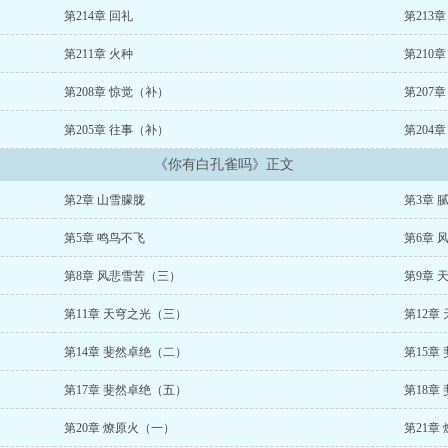
吗小说网盘
你有白孔雀吗无防盗阅读
你有白孔雀吗by百度网盘
你有白孔雀吗
第214章 回礼
第213
by笔趣阁
白孔雀是谁
有白色的孔雀么
你有白孔雀吗完整版免费观看
有白色孔
有多少只
有没有白孔雀
第211章 火种
白孔雀啥意思
有白色的孔雀
有纯白色的孔雀吗
第210
你有
雀吗
白孔雀世界上有多少只
白孔雀有多少只?
你有没有孔雀
白孔雀是有病吗
第208章 惊觉（补）
第207章
雀多吗?
世界上有白孔雀吗?
罕见的白孔雀
你有白孔雀吗英文
你有白孔雀吗网
有白孔雀吗欠两三金晋江
你有白孔雀吗小说无广告
你有白孔雀吗小说免费阅
第205章 往事（补）
第204
上有没有白孔雀?
你有白孔雀吗什么意思
你有孔雀的图片吗
有白孔雀吗?
白孔
多稀有
白孔雀是真的吗
所有白色的孔雀
你有白孔雀吗免费阅读18章
你有白
《你有白孔雀吗》正文
你有白孔雀吗by三两免费阅读
你有白孔雀吗欠两三金
有白色的孔雀吗?
孔雀
吗
白孔雀有多少只
你有孔雀的照片吗
白孔雀是怎么回事
白孔雀有母的吗
有
第2章 山雪朦胧
第3章 
笔趣阁
你有白孔雀吗林斐然
你有白孔雀吗男主叫什么
你有白孔雀吗无弹窗阅
你有白孔雀吗欠金三两请假条
你有白孔雀吗免费阅读全文
你有白孔雀吗男主
第5章 鸣鸟不飞
第6章 
你有白孔雀吗讲的什么
你有白孔雀吗完结了吗
你有白孔雀吗 欠金三两笔笔趣
趣阁最新章节
你有白孔雀吗TXT下载百度云网盘
你有白孔雀吗百度网盘
你有白
第8章 风悲雪苦（三）
第9章 
白孔雀多吗
你有白孔雀吗?
白孔雀样子
孔雀有白孔雀吗
为啥有白孔雀
给我
吗小说免费阅读
第11章 天穹之光（三）
你有白孔雀吗小说欠金三两
你有白孔雀吗
你有白孔雀吗免费
第12章
雀吗免费阅读
你有白孔雀吗免费阅读小说
你有白孔雀吗小说笔趣阁
你有白孔
第14章 斐然卓绝（二）
第15章
在线阅读
第17章 斐然卓绝（五）
第18章
第20章 燎原火（一）
第21章