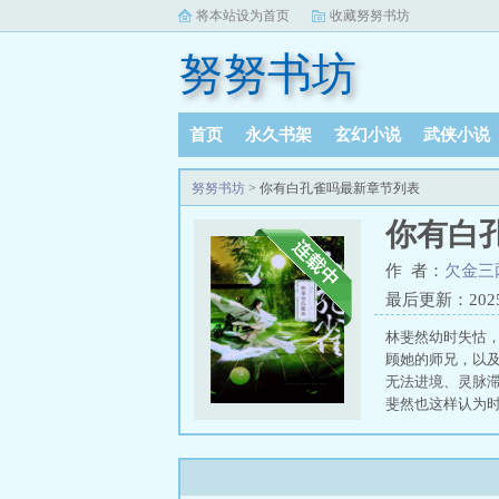
将本站设为首页
收藏努努书坊
努努书坊
首页
永久书架
玄幻小说
武侠小说
阅读记录
努努书坊
> 你有白孔雀吗最新章节列表
你有白
作 者：
欠金三
最后更新：2025-0
林斐然幼时失怙
顾她的师兄，以
无法进境、灵脉
斐然也这样认为
金三两全文免费
百度云
你有白孔雀
孔雀吗by欠金三
完整版
你有白孔