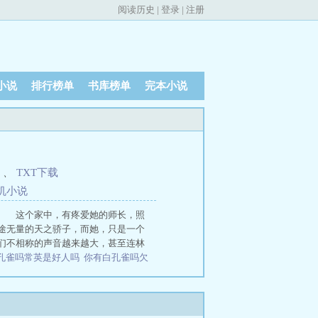
阅读历史
|
登录
|
注册
小说
排行榜单
书库榜单
完本小说
、
TXT下载
机
小
说
。 这个家中，有疼爱她的师长，照
无量的天之骄子，而她，只是一个
不相称的声音越来越大，甚至连林
孔雀吗常英是好人吗
你有白孔雀吗欠
晋江
你有白孔雀吗资源
你有白孔雀吗
你有白孔雀吗by欠金三两txt
你有白
雀吗欠金三两番外
你有白孔雀吗小说
你有白孔雀吗全文完整
你有白孔雀吗