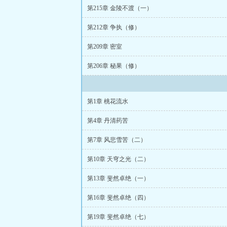
番外
你有白孔雀
第215章 金陵不渡（一）
语
你有白孔雀吗
第212章 争执（修）
多少只
白孔雀还
有
世界上有白孔
第209章 密室
没有白孔雀
白孔
白孔雀吗全文
你
第206章 秘果（修）
孔雀有几只
世界
雀哪有
白孔雀有
金三两笔趣趣阁
有
有白色的孔雀
第1章 桃花流水
免费阅读下拉式
欠两三金笔趣阁
第4章 丹清药苦
吗全文免费阅读
你有白孔雀吗笔
第7章 风悲雪苦（二）
弹窗
哪有白孔雀
第10章 天穹之光（二）
晋江
你有白孔雀
吗小说
你有白孔
第13章 斐然卓绝（一）
阁
你有白孔雀吗
第16章 斐然卓绝（四）
第19章 斐然卓绝（七）