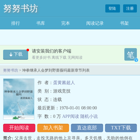
努努书坊
登陆
注册
排行
书库
完本
阅读记录
书架
请安装我们的客户端
笔
下载
看更多好书 离线下载 无网阅读
v
努努书坊
> 坤拳继承人会梦到野蔷薇吗最新章节列表
作 者：
蛋黄酱超人
类 别：游戏竞技
状 态：连载
最后更新：1970-01-01 08:00:00
字 数：
0 万
APP阅读
随机
小
说
开始阅读
加入书架
直达底部
TXT下载
简介:
父亲去世，走投无路的他上京寻亲。多天饥饿，无助的他倒在