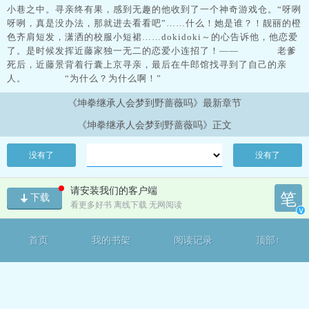
小巷之中。寻亲终有果，感到无趣的他收到了一个神奇游戏仓。“呀咧
呀咧，真是没办法，那就进去看看吧”……什么！她是谁？！靓丽的橙
色齐肩短发，潇洒的校服小短裙……dokidoki～的心告诉他，他恋爱
了。是时候发挥近藤家独一无二的恋爱小连招了！—— 老爹
死后，近藤景背着行囊上京寻亲，最后在牛郎馆找寻到了自己的亲
人。 “为什么？为什么啊！”
《坤拳继承人会梦到野蔷薇吗》最新章节
《坤拳继承人会梦到野蔷薇吗》正文
没有了
没有了
请安装我们的客户端
笔
下载
看更多好书 离线下载 无网阅读
v
首页
我的书架
阅读记录
顶部↑