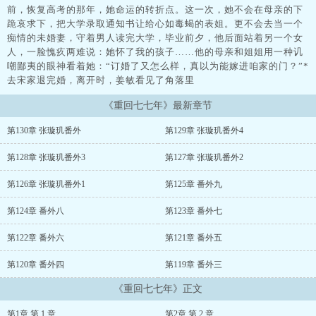
前，恢复高考的那年，她命运的转折点。这一次，她不会在母亲的下
跪哀求下，把大学录取通知书让给心如毒蝎的表姐。更不会去当一个
痴情的未婚妻，守着男人读完大学，毕业前夕，他后面站着另一个女
人，一脸愧疚两难说：她怀了我的孩子……他的母亲和姐姐用一种讥
嘲鄙夷的眼神看着她：“订婚了又怎么样，真以为能嫁进咱家的门？”*
去宋家退完婚，离开时，姜敏看见了角落里
《重回七七年》最新章节
第130章 张璇玑番外
第129章 张璇玑番外4
第128章 张璇玑番外3
第127章 张璇玑番外2
第126章 张璇玑番外1
第125章 番外九
第124章 番外八
第123章 番外七
第122章 番外六
第121章 番外五
第120章 番外四
第119章 番外三
《重回七七年》正文
第1章 第 1 章
第2章 第 2 章