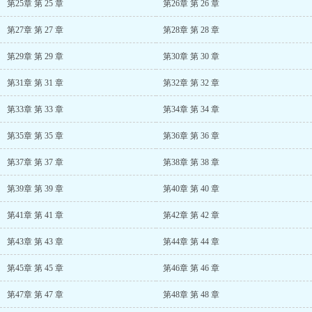
第25章 第 25 章
第26章 第 26 章
第27章 第 27 章
第28章 第 28 章
第29章 第 29 章
第30章 第 30 章
第31章 第 31 章
第32章 第 32 章
第33章 第 33 章
第34章 第 34 章
第35章 第 35 章
第36章 第 36 章
第37章 第 37 章
第38章 第 38 章
第39章 第 39 章
第40章 第 40 章
第41章 第 41 章
第42章 第 42 章
第43章 第 43 章
第44章 第 44 章
第45章 第 45 章
第46章 第 46 章
第47章 第 47 章
第48章 第 48 章