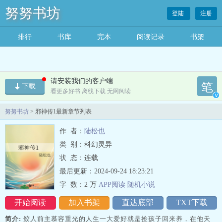
努努书坊
登陆
注册
排行
书库
完本
阅读记录
书架
请安装我们的客户端
笔
下载
看更多好书 离线下载 无网阅读
v
努努书坊
> 邪神传1最新章节列表
作 者：
陆松也
类 别：科幻灵异
状 态：连载
最后更新：2024-09-24 18:23:21
字 数：
2 万
APP阅读
随机
小
说
开始阅读
加入书架
直达底部
TXT下载
简介:
鲛人前主慕容重光的人生一大爱好就是捡孩子回来养，在他天